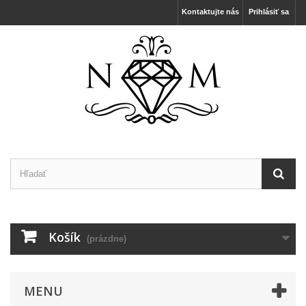
Kontaktujte nás
Prihlásiť sa
Košík
(prázdne)
MENU