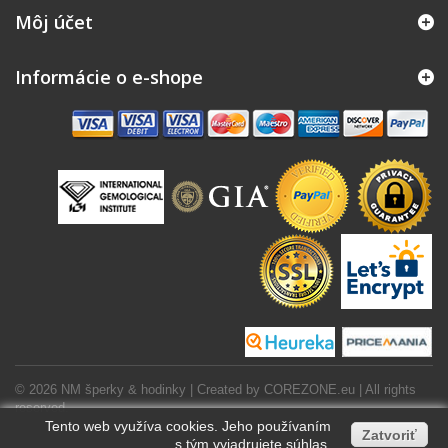
Môj účet
Informácie o e-shope
© 2026 NM šperky & hodinky | Created by
COREZONE.eu
| All rights
reserved.
Tento web využíva cookies. Jeho používaním
Zatvoriť
s tým vyjadrujete súhlas.