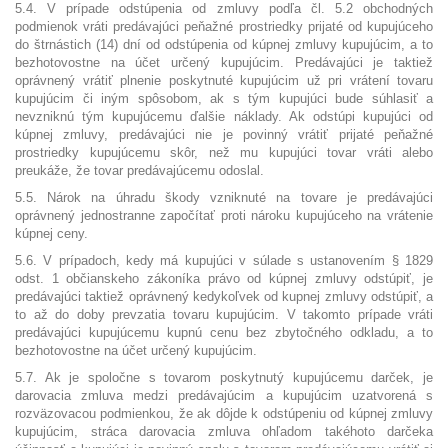
5.4. V prípade odstúpenia od zmluvy podľa čl. 5.2 obchodných
podmienok vráti predávajúci peňažné prostriedky prijaté od kupujúceho
do štrnástich (14) dní od odstúpenia od kúpnej zmluvy kupujúcim,
a to
bezhotovostne na účet určený kupujúcim
. Predávajúci je taktiež
oprávnený vrátiť plnenie poskytnuté kupujúcim už pri vrátení tovaru
kupujúcim či iným spôsobom, ak s tým kupujúci bude súhlasiť a
nevzniknú tým kupujúcemu ďalšie náklady. Ak odstúpi kupujúci od
kúpnej zmluvy, predávajúci nie je povinný vrátiť prijaté peňažné
prostriedky kupujúcemu skôr, než mu kupujúci tovar vráti alebo
preukáže, že tovar predávajúcemu odoslal.
5.5. Nárok na úhradu škody vzniknuté na tovare je predávajúci
oprávnený jednostranne započítať proti nároku kupujúceho na vrátenie
kúpnej ceny.
5.6. V prípadoch, kedy má kupujúci v súlade s ustanovením § 1829
odst. 1 občianskeho zákoníka právo od kúpnej zmluvy odstúpiť, je
predávajúci taktiež oprávnený kedykoľvek od kupnej zmluvy odstúpiť, a
to až do doby prevzatia tovaru kupujúcim. V takomto prípade vráti
predávajúci kupujúcemu kupnú cenu bez zbytočného odkladu, a to
bezhotovostne na účet určený kupujúcim.
5.7. Ak je spoločne s tovarom poskytnutý kupujúcemu darček, je
darovacia zmluva medzi predávajúcim a kupujúcim uzatvorená s
rozväzovacou podmienkou, že ak dôjde k odstúpeniu od kúpnej zmluvy
kupujúcim, stráca darovacia zmluva ohľadom takéhoto darčeka