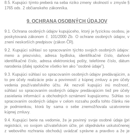
8.5. Kupujúci týmto preberá na seba riziko zmeny okolností v zmysle §
1765 ods. 2 občianskeho zákonníka.
9. OCHRANA OSOBNÝCH ÚDAJOV
9.1. Ochrana osobných údajov kupujúceho, ktorý je fyzickou osobou, je
poskytovaná zákonom č. 101/2000 Zb. O ochrane osobných údajov, v
znení neskorších predpisov (zákon ČR).
9.2. Kupujúci súhlasí so spracovaním týchto svojich osobných údajov:
meno a priezvisko, adresa bydliska, identifikačné číslo, daňové
identifikačné číslo, adresa elektronickej pošty, telefónne číslo, dátum
narodenia (ďalej spoločne všetko len ako "osobné údaje").
9.3. Kupujúci súhlasí so spracovaním osobných údajov predávajúcim, a
to pre účely realizácie práv a povinností z kúpnej zmluvy a pre účely
vedenia používateľského účtu. Ak nezvolí kupujúci inú možnosť,
súhlasí so spracovaním osobných údajov predávajúcim tiež pre účely
zasielania informácií a obchodných oznámení kupujúcemu. Súhlas so
spracovaním osobných údajov v celom rozsahu podľa tohto článku nie
je podmienkou, ktorá by sama o sebe znemožňovala uzatvorenie
kúpnej zmluvy.
9.4. Kupujúci berie na vedomie, že je povinný svoje osobné údaje (pri
registrácii, vo svojom užívateľskom účte, pri objednávke uskutočnenej
z webového rozhrania obchodu) uvádzať správne a pravdivo a že je