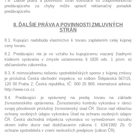
7.6. Ďalšie práva a povinnosti strán súvisiace so zodpovednosťou
predávajúceho za chyby môže upraviť reklamačný poriadok
predávajúceho.
8. ĎALŠIE PRÁVA A POVINNOSTI ZMLUVNÝCH
STRÁN
8.1. Kupujúci nadobúda vlastníctvo k tovaru zaplatením celej kúpnej
ceny tovaru.
8.2. Predávajúci nie je vo vzťahu ku kupujúcemu viazaný žiadnymi
kódexmi správania v zmysle ustanovenia § 1826 ods. 1 písm. e)
občianskeho zákonníka.
8.3. K mimosúdnemu riešeniu spotrebiteľských sporov z kúpnej zmluvy
je príslušná Česká obchodní inspekce, so sídlom Štěpánská 567/15,
120 00 Praha 2, Česká republika, IČ: 000 20 869, internetová adresa:
http://www.coi.cz.
8.4. Predávajúci je oprávnený na predaj tovaru na základe
živnostenského oprávnenia. Živnostenskú kontrolu vykonáva v rámci
svojej pôsobnosti príslušný živnostenský úrad ČR. Dozor nad oblasťou
ochrany osobných údajov vykonáva Úrad na ochranu osobných údajov
ČR. Česká obchodná inšpekcia vykonáva vo vymedzenom rozsahu
okrem iného dozor nad dodržiavaním zákona č. 634/1992 Zb. O
ochrane spotrebiteľa v znení neskorších predpisov (zákon ČR).