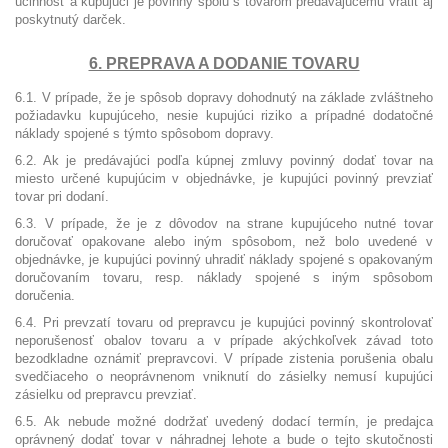
účinnosť a kupujúci je povinný spolu s tovarom predávajúcemu vrátiť aj
poskytnutý darček.
6. PREPRAVA A DODANIE TOVARU
6.1. V prípade, že je spôsob dopravy dohodnutý na základe zvláštneho
požiadavku kupujúceho, nesie kupujúci riziko a prípadné dodatočné
náklady spojené s týmto spôsobom dopravy.
6.2. Ak je predávajúci podľa kúpnej zmluvy povinný dodať tovar na
miesto určené kupujúcim v objednávke, je kupujúci povinný prevziať
tovar pri dodaní.
6.3. V prípade, že je z dôvodov na strane kupujúceho nutné tovar
doručovať opakovane alebo iným spôsobom, než bolo uvedené v
objednávke, je kupujúci povinný uhradiť náklady spojené s opakovaným
doručovaním tovaru, resp. náklady spojené s iným spôsobom
doručenia.
6.4. Pri prevzatí tovaru od prepravcu je kupujúci povinný skontrolovať
neporušenosť obalov tovaru a v prípade akýchkoľvek závad toto
bezodkladne oznámiť prepravcovi. V prípade zistenia porušenia obalu
svedčiaceho o neoprávnenom vniknutí do zásielky nemusí kupujúci
zásielku od prepravcu prevziať.
6.5. Ak nebude možné dodržať uvedený dodací termín, je predajca
oprávnený dodať tovar v náhradnej lehote a bude o tejto skutočnosti