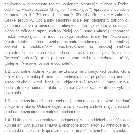
zapísanej v obchodnom registri vedenom Mestským súdom v Prahe,
oddiel C, vložka 232225 (ďalej len "predávajúci") upravujú v súlade s
ustanovením § 1751 ods. 1 zákona č. 89/2012 Zb., zbierky zákonov
Českej republiky, Občiansky zákonník (ďalej len "občiansky zákonník")
vzájomné práva a povinnosti zmluvných strán vzniknuté v súvislosti
alebo na základe kúpnej zmluvy (ďalej len "kúpna zmluva") uzatvárané
medzi predávajúcim a inou fyzickou osobou (ďalej len "kupujúci")
prostredníctvom internetového obchodu predávajúceho. Internetový
obchod je predávajúcim prevádzkovaný na webovej stránke
umiestnenej na internetovej adrese https://nm-sperky.sk (ďalej len
"webová stránka"), a to prostredníctvom rozhrania webovej stránky
(ďalej len "webové rozhranie obchodu").
1.2. Obchodné podmienky sa nevzťahujú na prípady, keď osoba, ktorá
má v úmysle nakúpiť tovar od predávajúceho, je právnickou osobou
alebo osobou, ktorá koná pri objednávaní tovaru v rámci svojej
podnikateľskej činnosti alebo v rámci svojho samostatného výkonu
povolania.
1.3. Ustanovenia odlišné od obchodných podmienok je možné dojednať
v kúpnej zmluve. Odlišné dojednania v kúpnej zmluve majú prednosť
pred ustanoveniami obchodných podmienok.
1.4. Ustanovenia obchodných podmienok sú neoddeliteľnou súčasťou
kúpnej zmluvy. Kúpna zmluva a obchodné podmienky sú vyhotovené v
slovenskom jazyku. Kúpnu zmluvu je možné uzavrieť v slovenskom