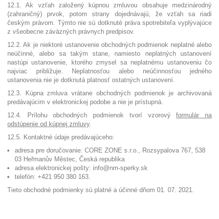
12.1. Ak vzťah založený kúpnou zmluvou obsahuje medzinárodný
(zahraničný) prvok, potom strany dojednávajú, že vzťah sa riadi
českým právom. Týmto nie sú dotknuté práva spotrebiteľa vyplývajúce
z všeobecne záväzných právnych predpisov.
12.2. Ak je niektoré ustanovenie obchodných podmienok neplatné alebo
neúčinné, alebo sa takým stane, namiesto neplatných ustanovení
nastúpi ustanovenie, ktorého zmysel sa neplatnému ustanoveniu čo
najviac približuje. Neplatnosťou alebo neúčinnosťou jedného
ustanovenia nie je dotknutá platnosť ostatných ustanovení.
12.3. Kúpna zmluva vrátane obchodných podmienok je archivovaná
predávajúcim v elektronickej podobe a nie je prístupná.
12.4. Prílohu obchodných podmienok tvorí vzorový
formulár na
odstúpenie od kúpnej zmluvy
.
12.5. Kontaktné údaje predávajúceho:
adresa pre doručovanie: CORE ZONE s.r.o.,
Rozsypalova 767, 538
03 Heřmanův Městec
, Česká republika
adresa elektronickej pošty: info@nm-sperky.sk
telefón: +421 950 380 163.
Tieto obchodné podmienky sú platné a účinné dňom 01. 07. 2021.