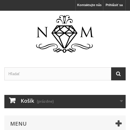
Kontaktujte nás
Prihlásiť sa
Košík
(prázdne)
MENU