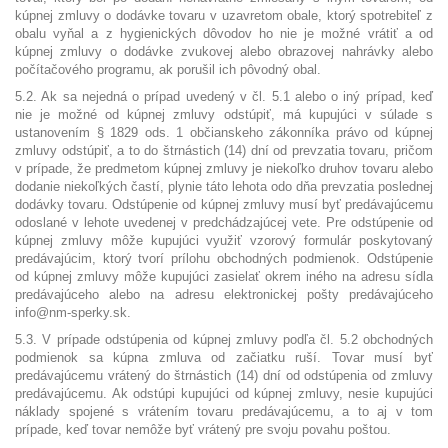
kúpnej zmluvy o dodávke tovaru v uzavretom obale, ktorý spotrebiteľ z
obalu vyňal a z hygienických dôvodov ho nie je možné vrátiť a od
kúpnej zmluvy o dodávke zvukovej alebo obrazovej nahrávky alebo
počítačového programu, ak porušil ich pôvodný obal.
5.2. Ak sa nejedná o prípad uvedený v čl. 5.1 alebo o iný prípad, keď
nie je možné od kúpnej zmluvy odstúpiť, má kupujúci v súlade s
ustanovením § 1829 ods. 1 občianskeho zákonníka právo od kúpnej
zmluvy odstúpiť, a to do štrnástich (14) dní od prevzatia tovaru, pričom
v prípade, že predmetom kúpnej zmluvy je niekoľko druhov tovaru alebo
dodanie niekoľkých častí, plynie táto lehota odo dňa prevzatia poslednej
dodávky tovaru. Odstúpenie od kúpnej zmluvy musí byť predávajúcemu
odoslané v lehote uvedenej v predchádzajúcej vete. Pre odstúpenie od
kúpnej zmluvy môže kupujúci využiť vzorový formulár poskytovaný
predávajúcim, ktorý tvorí prílohu obchodných podmienok. Odstúpenie
od kúpnej zmluvy môže kupujúci zasielať okrem iného na adresu sídla
predávajúceho alebo na adresu elektronickej pošty predávajúceho
info@nm-sperky.sk.
5.3. V prípade odstúpenia od kúpnej zmluvy podľa čl. 5.2 obchodných
podmienok sa kúpna zmluva od začiatku ruší. Tovar musí byť
predávajúcemu vrátený do štrnástich (14) dní od odstúpenia od zmluvy
predávajúcemu. Ak odstúpi kupujúci od kúpnej zmluvy, nesie kupujúci
náklady spojené s vrátením tovaru predávajúcemu, a to aj v tom
prípade, keď tovar nemôže byť vrátený pre svoju povahu poštou.