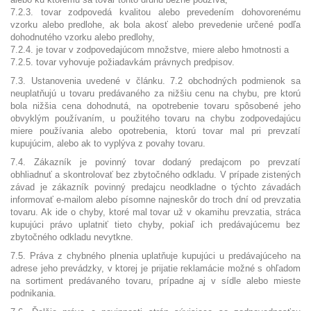
7.2.3. tovar zodpovedá kvalitou alebo prevedením dohovorenému
vzorku alebo predlohe, ak bola akosť alebo prevedenie určené podľa
dohodnutého vzorku alebo predlohy,
7.2.4. je tovar v zodpovedajúcom množstve, miere alebo hmotnosti a
7.2.5. tovar vyhovuje požiadavkám právnych predpisov.
7.3. Ustanovenia uvedené v článku. 7.2 obchodných podmienok sa
neuplatňujú u tovaru predávaného za nižšiu cenu na chybu, pre ktorú
bola nižšia cena dohodnutá, na opotrebenie tovaru spôsobené jeho
obvyklým používaním, u použitého tovaru na chybu zodpovedajúcu
miere používania alebo opotrebenia, ktorú tovar mal pri prevzatí
kupujúcim, alebo ak to vyplýva z povahy tovaru.
7.4. Z
ákazník je povinný tovar dodaný predajcom po prevzatí
obhliadnuť a skontrolovať bez zbytočného odkladu. V prípade zistených
závad je zákazník povinný predajcu neodkladne o týchto závadách
informovať e-mailom alebo písomne najneskôr do troch dní od prevzatia
tovaru. Ak ide o chyby, ktoré mal tovar už v okamihu prevzatia, stráca
kupujúci právo uplatniť tieto chyby, pokiaľ ich predávajúcemu bez
zbytočného odkladu nevytkne.
7.5. Práva z chybného plnenia uplatňuje kupujúci u predávajúceho na
adrese jeho prevádzky, v ktorej je prijatie reklamácie možné s ohľadom
na sortiment predávaného tovaru, prípadne aj v sídle alebo mieste
podnikania.