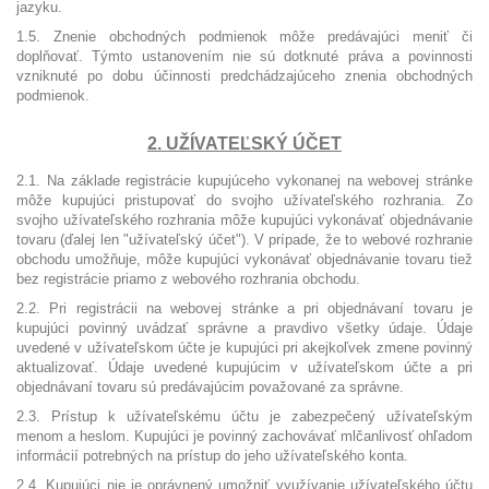
jazyku.
1.5. Znenie obchodných podmienok môže predávajúci meniť či
doplňovať. Týmto ustanovením nie sú dotknuté práva a povinnosti
vzniknuté po dobu účinnosti predchádzajúceho znenia obchodných
podmienok.
2. UŽÍVATEĽSKÝ ÚČET
2.1. Na základe registrácie kupujúceho vykonanej na webovej stránke
môže kupujúci pristupovať do svojho užívateľského rozhrania. Zo
svojho užívateľského rozhrania môže kupujúci vykonávať objednávanie
tovaru (ďalej len "užívateľský účet"). V prípade, že to webové rozhranie
obchodu umožňuje, môže kupujúci vykonávať objednávanie tovaru tiež
bez registrácie priamo z webového rozhrania obchodu.
2.2. Pri registrácii na webovej stránke a pri objednávaní tovaru je
kupujúci povinný uvádzať správne a pravdivo všetky údaje. Údaje
uvedené v užívateľskom účte je kupujúci pri akejkoľvek zmene povinný
aktualizovať. Údaje uvedené kupujúcim v užívateľskom účte a pri
objednávaní tovaru sú predávajúcim považované za správne.
2.3. Prístup k užívateľskému účtu je zabezpečený užívateľským
menom a heslom. Kupujúci je povinný zachovávať mlčanlivosť ohľadom
informácií potrebných na prístup do jeho užívateľského konta.
2.4. Kupujúci nie je oprávnený umožniť využívanie užívateľského účtu