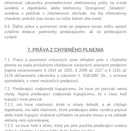
informovať zákazníka prostredníctvom elektronickej pošty na e-mail
uvedený v objednávke, alebo telefonicky. Dostupnosť „Skladom“,
uvedená u položiek v internetovom obchode, má iba informatívny
charakter, pretože stav tovaru sa môže behom dňa meniť.
6.6. Ďalšie práva a povinnosti strán pri preprave tovaru môžu upraviť
zvláštne dodacie podmienky predávajúceho, ak sú predávajúcim
vydané.
7. PRÁVA Z CHYBNÉHO PLNENIA
7.1. Práva a povinnosti zmluvných strán ohľadom práv z chybného
plnenia sa riadia príslušnými všeobecne záväznými právnymi predpismi
(najmä ustanoveniami § 1914 až 1925, § 2099 až 2117 a § 2161 až
2174 občianskeho zákonníka a zákonom č. 634/1992 Sb., o ochrane
spotrebiteľa, v znení neskorších predpisov).
7.2. Predávajúci zodpovedá kupujúcemu, že tovar pri prevzatí nemá
chyby. Najmä predávajúci zodpovedá kupujúcemu, že v čase, keď
kupujúci tovar prevzal:
7.2.1. má tovar vlastnosti, ktoré si strany dohodli, a ak chýbajú
dojednania, má také vlastnosti, ktoré predávajúci alebo výrobca popísal
alebo ktoré kupujúci očakával vzhľadom na povahu tovaru a na základe
reklamy nimi vykonávanej,
7.2.2. sa tovar hodí k účelu, ktorý pre jeho použitie predávajúci uvádza
alebo ku ktorému sa tovar tohto druhu bežne používa,