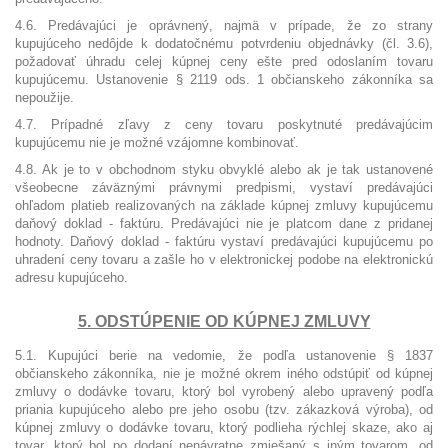
4.6. Predávajúci je oprávnený, najmä v prípade, že zo strany
kupujúceho nedôjde k dodatočnému potvrdeniu objednávky (čl. 3.6),
požadovať úhradu celej kúpnej ceny ešte pred odoslaním tovaru
kupujúcemu. Ustanovenie § 2119 ods. 1 občianskeho zákonníka sa
nepoužije.
4.7. Prípadné zľavy z ceny tovaru poskytnuté predávajúcim
kupujúcemu nie je možné vzájomne kombinovať.
4.8. Ak je to v obchodnom styku obvyklé alebo ak je tak ustanovené
všeobecne záväznými právnymi predpismi, vystaví predávajúci
ohľadom platieb realizovaných na základe kúpnej zmluvy kupujúcemu
daňový doklad - faktúru. Predávajúci nie je platcom dane z pridanej
hodnoty. Daňový doklad - faktúru vystaví predávajúci kupujúcemu po
uhradení ceny tovaru a zašle ho v elektronickej podobe na elektronickú
adresu kupujúceho.
5. ODSTÚPENIE OD KÚPNEJ ZMLUVY
5.1. Kupujúci berie na vedomie, že podľa ustanovenie § 1837
občianskeho zákonníka, nie je možné okrem iného odstúpiť od kúpnej
zmluvy o dodávke tovaru, ktorý bol vyrobený alebo upravený podľa
priania kupujúceho alebo pre jeho osobu (tzv. zákazková výroba), od
kúpnej zmluvy o dodávke tovaru, ktorý podlieha rýchlej skaze, ako aj
tovar, ktorý bol po dodaní nenávratne zmiešaný s iným tovarom, od