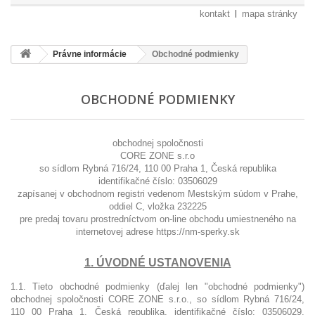
kontakt
mapa stránky
Právne informácie
Obchodné podmienky
OBCHODNÉ PODMIENKY
obchodnej spoločnosti
CORE ZONE s.r.o
so sídlom Rybná 716/24, 110 00 Praha 1, Česká republika
identifikačné číslo: 03506029
zapísanej v obchodnom registri vedenom Mestským súdom v Prahe,
oddiel C, vložka 232225
pre predaj tovaru prostredníctvom on-line obchodu umiestneného na
internetovej adrese https://nm-sperky.sk
1. ÚVODNÉ USTANOVENIA
1.1. Tieto obchodné podmienky (ďalej len "obchodné podmienky")
obchodnej spoločnosti CORE ZONE s.r.o., so sídlom Rybná 716/24,
110 00 Praha 1, Česká republika, identifikačné číslo: 03506029,