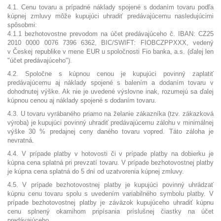
4.1. Cenu tovaru a prípadné náklady spojené s dodaním tovaru podľa
kúpnej zmluvy môže kupujúci uhradiť predávajúcemu nasledujúcimi
spôsobmi:
4.1.1 bezhotovostne prevodom na účet predávajúceho č. IBAN: CZ25
2010 0000 0076 7396 6362, BIC/SWIFT: FIOBCZPPXXX, vedený
v Českej republike v mene EUR u spoločnosti Fio banka, a.s. (ďalej len
"účet predávajúceho").
4.2. Spoločne s kúpnou cenou je kupujúci povinný zaplatiť
predávajúcemu aj náklady spojené s balením a dodaním tovaru v
dohodnutej výške. Ak nie je uvedené výslovne inak, rozumejú sa ďalej
kúpnou cenou aj náklady spojené s dodaním tovaru.
4.3. U tovaru vyrábaného priamo na želanie zákazníka (tzv. zákazková
výroba) je kupujúci povinný uhradiť predávajúcemu zálohu v minimálnej
výške 30 % predajnej ceny daného tovaru vopred. Táto záloha je
nevratná.
4.4. V prípade platby v hotovosti či v prípade platby na dobierku je
kúpna cena splatná pri prevzatí tovaru. V prípade bezhotovostnej platby
je kúpna cena splatná do 5 dní od uzatvorenia kúpnej zmluvy.
4.5. V prípade bezhotovostnej platby je kupujúci povinný uhrádzať
kúpnu cenu tovaru spolu s uvedením variabilného symbolu platby. V
prípade bezhotovostnej platby je záväzok kupujúceho uhradiť kúpnu
cenu splnený okamihom pripísania príslušnej čiastky na účet
predávajúceho.