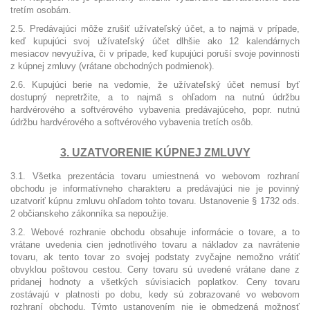
tretím osobám.
2.5. Predávajúci môže zrušiť užívateľský účet, a to najmä v prípade,
keď kupujúci svoj užívateľský účet dlhšie ako 12 kalendárnych
mesiacov nevyužíva, či v prípade, keď kupujúci poruší svoje povinnosti
z kúpnej zmluvy (vrátane obchodných podmienok).
2.6. Kupujúci berie na vedomie, že užívateľský účet nemusí byť
dostupný nepretržite, a to najmä s ohľadom na nutnú údržbu
hardvérového a softvérového vybavenia predávajúceho, popr. nutnú
údržbu hardvérového a softvérového vybavenia tretích osôb.
3. UZATVORENIE KÚPNEJ ZMLUVY
3.1. Všetka prezentácia tovaru umiestnená vo webovom rozhraní
obchodu je informatívneho charakteru a predávajúci nie je povinný
uzatvoriť kúpnu zmluvu ohľadom tohto tovaru. Ustanovenie § 1732 ods.
2 občianskeho zákonníka sa nepoužije.
3.2. Webové rozhranie obchodu obsahuje informácie o tovare, a to
vrátane uvedenia cien jednotlivého tovaru a nákladov za navrátenie
tovaru, ak tento tovar zo svojej podstaty zvyčajne nemožno vrátiť
obvyklou poštovou cestou. Ceny tovaru sú uvedené vrátane dane z
pridanej hodnoty a všetkých súvisiacich poplatkov. Ceny tovaru
zostávajú v platnosti po dobu, kedy sú zobrazované vo webovom
rozhraní obchodu. Týmto ustanovením nie je obmedzená možnosť