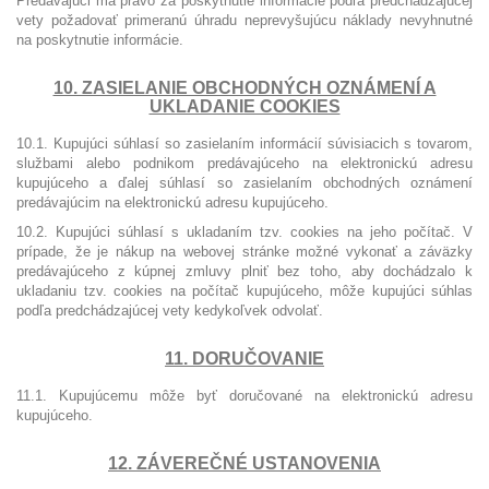
Predávajúci má právo za poskytnutie informácie podľa predchádzajúcej
vety požadovať primeranú úhradu neprevyšujúcu náklady nevyhnutné
na poskytnutie informácie.
10. ZASIELANIE OBCHODNÝCH OZNÁMENÍ A
UKLADANIE COOKIES
10.1. Kupujúci súhlasí so zasielaním informácií súvisiacich s tovarom,
službami alebo podnikom predávajúceho na elektronickú adresu
kupujúceho a ďalej súhlasí so zasielaním obchodných oznámení
predávajúcim na elektronickú adresu kupujúceho.
10.2. Kupujúci súhlasí s ukladaním tzv. cookies na jeho počítač. V
prípade, že je nákup na webovej stránke možné vykonať a záväzky
predávajúceho z kúpnej zmluvy plniť bez toho, aby dochádzalo k
ukladaniu tzv. cookies na počítač kupujúceho, môže kupujúci súhlas
podľa predchádzajúcej vety kedykoľvek odvolať.
11. DORUČOVANIE
11.1. Kupujúcemu môže byť doručované na elektronickú adresu
kupujúceho.
12. ZÁVEREČNÉ USTANOVENIA