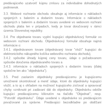
predávajúceho uzatvoriť kúpnu zmluvu za individuálne dohodnutých
podmienok.
3.3. Webové rozhranie obchodu obsahuje aj informácie o nákladoch
spojených s balením a dodaním tovaru. Informácie o nákladoch
spojených s balením a dodaním tovaru uvedené vo webovom rozhraní
obchodu platia len v prípadoch, kedy je tovar doručovaný v rámci
územia Slovenskej republiky.
3.4. Pre objednanie tovaru vyplní kupujúci objednávkový formulár vo
webovom rozhraní obchodu. Objednávkový formulár obsahuje najmä
informácie o:
3.4.1. objednávanom tovare (objednávaný tovar "vloží" kupujúci do
elektronického nákupného košíka webového rozhrania obchodu),
3.4.2. spôsobe úhrady kúpnej ceny tovaru, údaje o požadovanom
spôsobe doručenia objednávaného tovaru a
3.4.3. informácie o nákladoch spojených s dodaním tovaru (ďalej
spoločne len ako "objednávka").
3.5. Pred zaslaním objednávky predávajúcemu je kupujúcemu
umožnené skontrolovať a meniť údaje, ktoré do objednávky kupujúci
vložil, a to aj s ohľadom na možnosť kupujúceho zisťovať a opravovať
chyby vzniknuté pri zadávaní dát do objednávky. Objednávku odošle
kupujúci predávajúcemu kliknutím na tlačidlo "Objednať", resp.
"Potvrdiť objednávku". Údaje uvedené v objednávke sú predávajúcim
považované za správne. Predávajúci bezodkladne po obdŕžaní