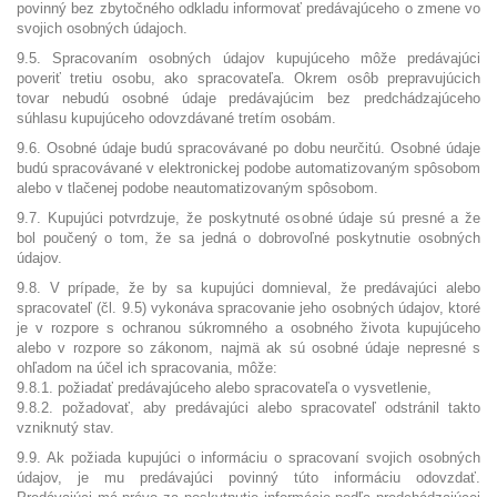
povinný bez zbytočného odkladu informovať predávajúceho o zmene vo
svojich osobných údajoch.
9.5. Spracovaním osobných údajov kupujúceho môže predávajúci
poveriť tretiu osobu, ako spracovateľa. Okrem osôb prepravujúcich
tovar nebudú osobné údaje predávajúcim bez predchádzajúceho
súhlasu kupujúceho odovzdávané tretím osobám.
9.6. Osobné údaje budú spracovávané po dobu neurčitú. Osobné údaje
budú spracovávané v elektronickej podobe automatizovaným spôsobom
alebo v tlačenej podobe neautomatizovaným spôsobom.
9.7. Kupujúci potvrdzuje, že poskytnuté osobné údaje sú presné a že
bol poučený o tom, že sa jedná o dobrovoľné poskytnutie osobných
údajov.
9.8. V prípade, že by sa kupujúci domnieval, že predávajúci alebo
spracovateľ (čl. 9.5) vykonáva spracovanie jeho osobných údajov, ktoré
je v rozpore s ochranou súkromného a osobného života kupujúceho
alebo v rozpore so zákonom, najmä ak sú osobné údaje nepresné s
ohľadom na účel ich spracovania, môže:
9.8.1. požiadať predávajúceho alebo spracovateľa o vysvetlenie,
9.8.2. požadovať, aby predávajúci alebo spracovateľ odstránil takto
vzniknutý stav.
9.9. Ak požiada kupujúci o informáciu o spracovaní svojich osobných
údajov, je mu predávajúci povinný túto informáciu odovzdať.