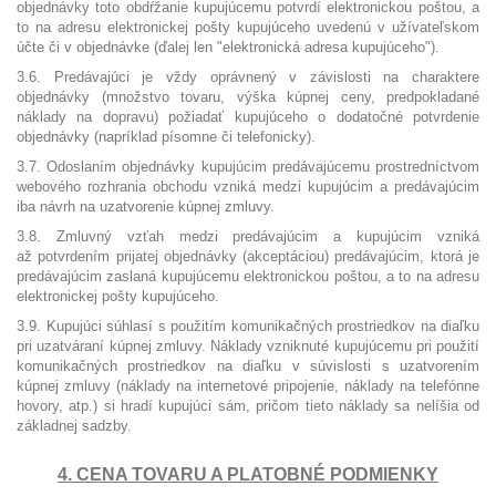
objednávky toto obdŕžanie kupujúcemu potvrdí elektronickou poštou, a
to na adresu elektronickej pošty kupujúceho uvedenú v užívateľskom
účte či v objednávke (ďalej len "elektronická adresa kupujúceho").
3.6. Predávajúci je vždy oprávnený v závislosti na charaktere
objednávky (množstvo tovaru, výška kúpnej ceny, predpokladané
náklady na dopravu) požiadať kupujúceho o dodatočné potvrdenie
objednávky (napríklad písomne či telefonicky).
3.7. Odoslaním objednávky kupujúcim predávajúcemu prostredníctvom
webového rozhrania obchodu vzniká medzi kupujúcim a predávajúcim
iba návrh na uzatvorenie kúpnej zmluvy.
3.8. Zmluvný vzťah medzi predávajúcim a kupujúcim vzniká
až potvrdením prijatej objednávky (akceptáciou) predávajúcim, ktorá je
predávajúcim zaslaná kupujúcemu elektronickou poštou, a to na adresu
elektronickej pošty kupujúceho.
3.9. Kupujúci súhlasí s použitím komunikačných prostriedkov na diaľku
pri uzatváraní kúpnej zmluvy. Náklady vzniknuté kupujúcemu pri použití
komunikačných prostriedkov na diaľku v súvislosti s uzatvorením
kúpnej zmluvy (náklady na internetové pripojenie, náklady na telefónne
hovory, atp.) si hradí kupujúci sám, pričom tieto náklady sa nelíšia od
základnej sadzby.
4. CENA TOVARU A PLATOBNÉ PODMIENKY