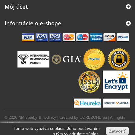
Môj účet
Informácie o e-shope
© 2026 NM šperky & hodinky | Created by
COREZONE.eu
| All rights
reserved.
Tento web využíva cookies. Jeho používaním
Zatvoriť
s tým vyjadrujete súhlas.