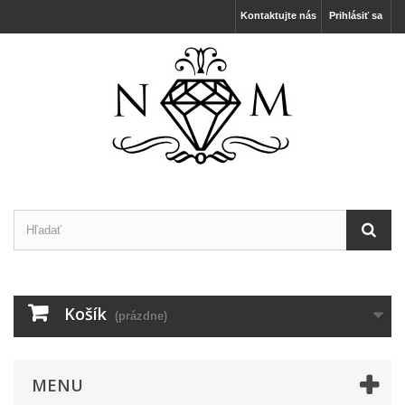
Kontaktujte nás
Prihlásiť sa
Košík
(prázdne)
MENU