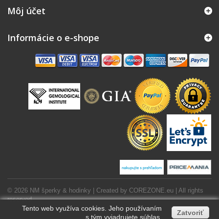
Môj účet
Informácie o e-shope
© 2026 NM šperky & hodinky | Created by
COREZONE.eu
| All rights
reserved.
Tento web využíva cookies. Jeho používaním
Zatvoriť
s tým vyjadrujete súhlas.