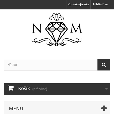
Kontaktujte nás
Prihlásiť sa
Košík
(prázdne)
MENU