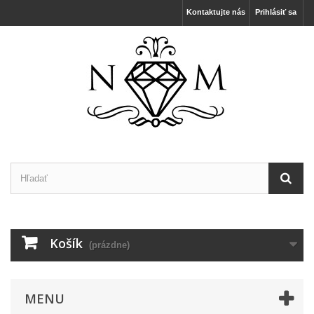
Kontaktujte nás
Prihlásiť sa
Košík
(prázdne)
MENU