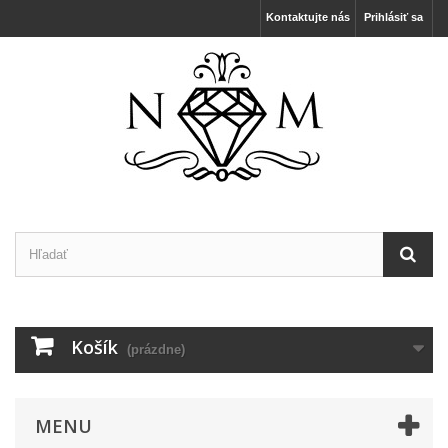
Kontaktujte nás
Prihlásiť sa
Košík
(prázdne)
MENU