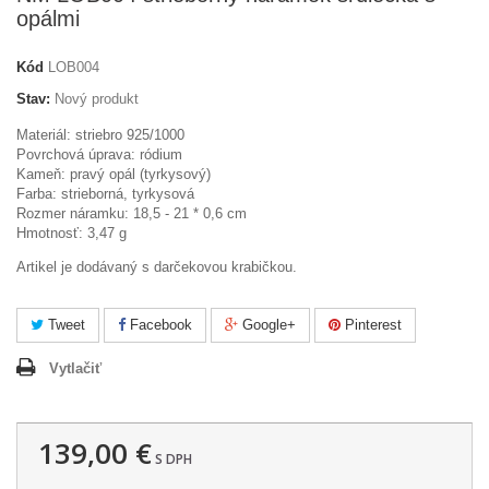
opálmi
Kód
LOB004
Stav:
Nový produkt
Materiál: striebro 925/1000
Povrchová úprava: ródium
Kameň: pravý opál (tyrkysový)
Farba: strieborná, tyrkysová
Rozmer náramku: 18,5 - 21 * 0,6 cm
Hmotnosť: 3,47 g
Artikel je dodávaný s darčekovou krabičkou.
Tweet
Facebook
Google+
Pinterest
Vytlačiť
139,00 €
S DPH