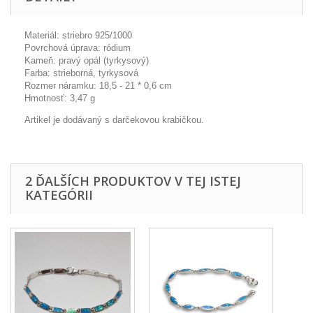
Materiál: striebro 925/1000
Povrchová úprava: ródium
Kameň: pravý opál (tyrkysový)
Farba: strieborná, tyrkysová
Rozmer náramku: 18,5 - 21 * 0,6 cm
Hmotnosť: 3,47 g
Artikel je dodávaný s darčekovou krabičkou.
2 ĎALŠÍCH PRODUKTOV V TEJ ISTEJ
KATEGÓRII