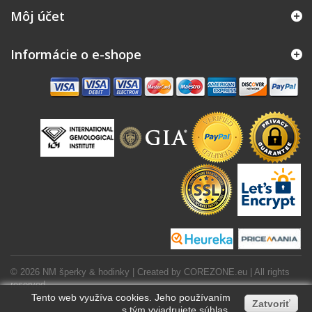
Môj účet
Informácie o e-shope
© 2026 NM šperky & hodinky | Created by
COREZONE.eu
| All rights
reserved.
Tento web využíva cookies. Jeho používaním
Zatvoriť
s tým vyjadrujete súhlas.