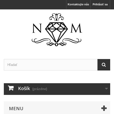
Kontaktujte nás
Prihlásiť sa
Košík
(prázdne)
MENU