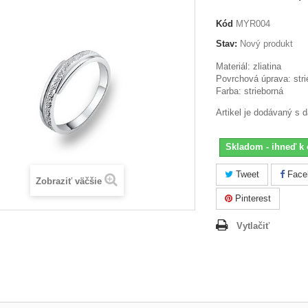
Kód
MYR004
Stav:
Nový produkt
Materiál: zliatina
Povrchová úprava: stri
Farba: strieborná
Artikel je dodávaný s 
Skladom - ihneď k 
Tweet
Face
Zobraziť väčšie
Pinterest
Vytlačiť