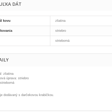
UĽKA DÁT
ál kovu
zliatina
okovania
striebro
strieborná
AILY
l: zliatina
ová úprava: striebro
strieborná
l je dodávaný s darčekovou krabičkou.