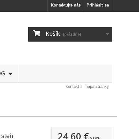
Kontaktujte nás
Prihlásiť sa
Košík
(prázdne)
OG
kontakt
mapa stránky
24,60 €
steň
S DPH