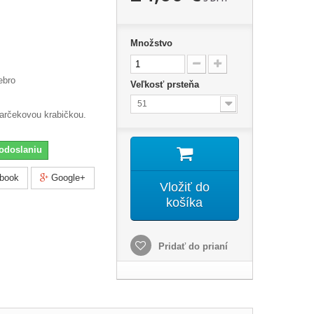
Množstvo
ebro
Veľkosť prsteňa
51
darčekovou krabičkou.
odoslaniu
book
Google+
Vložiť do
košíka
Pridať do prianí