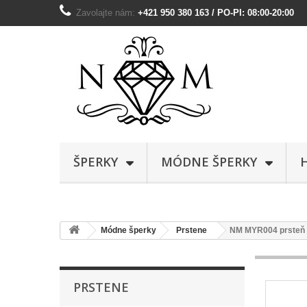
Zavolajte nám:
+421 950 380 163 / PO-PI: 08:00-20:00
ŠPERKY
MÓDNE ŠPERKY
Módne šperky
Prstene
NM MYR004 prsteň
PRSTENE