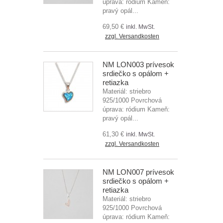
úprava: ródium Kameň:
pravý opál...
69,50 €
inkl. MwSt.
zzgl. Versandkosten
NM LON003 prívesok
srdiečko s opálom +
retiazka
Materiál: striebro
925/1000 Povrchová
úprava: ródium Kameň:
pravý opál...
61,30 €
inkl. MwSt.
zzgl. Versandkosten
NM LON007 prívesok
srdiečko s opálom +
retiazka
Materiál: striebro
925/1000 Povrchová
úprava: ródium Kameň: