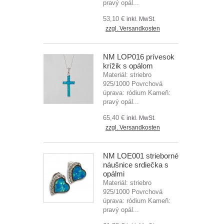
pravý opál...
53,10 €
inkl. MwSt.
zzgl. Versandkosten
NM LOP016 prívesok
krížik s opálom
Materiál: striebro
925/1000 Povrchová
úprava: ródium Kameň:
pravý opál...
65,40 €
inkl. MwSt.
zzgl. Versandkosten
NM LOE001 strieborné
náušnice srdiečka s
opálmi
Materiál: striebro
925/1000 Povrchová
úprava: ródium Kameň:
pravý opál...