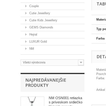
TAB
Couple
Cutie Jewellery
Materi
Cutie Kids Jewellery
GEMS Diamonds
Typ p
Hejral
Farba
LUXUR Gold
NM
DET
Všetci výrobcovia
Materiá
Povrch
Farba: 
NAJPREDÁVANEJŠIE
PRODUKTY
Artike
NM OSN001 retiazka
s príveskom srdiečko