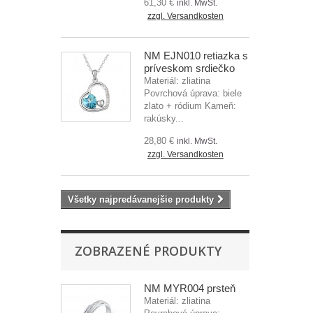
61,30 €
inkl. MwSt.
zzgl. Versandkosten
NM EJN010 retiazka s
príveskom srdiečko
Materiál: zliatina
Povrchová úprava: biele
zlato + ródium Kameň:
rakúsky...
28,80 €
inkl. MwSt.
zzgl. Versandkosten
Všetky najpredávanejšie produkty
ZOBRAZENÉ PRODUKTY
NM MYR004 prsteň
Materiál: zliatina