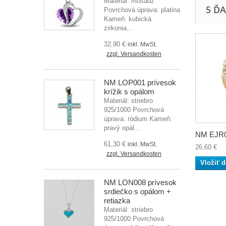
Materiál: mosadz
5 Ď
Povrchová úprava: platina
Kameň: kubická
zirkonia...
32,90 €
inkl. MwSt.
zzgl. Versandkosten
NM LOP001 prívesok
krížik s opálom
Materiál: striebro
925/1000 Povrchová
úprava: ródium Kameň:
pravý opál...
NM EJR0
61,30 €
inkl. MwSt.
26,60 €
zzgl. Versandkosten
Vložiť d
NM LON008 prívesok
srdiečko s opálom +
retiazka
Materiál: striebro
925/1000 Povrchová