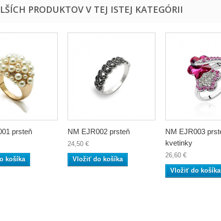
ALŠÍCH PRODUKTOV V TEJ ISTEJ KATEGÓRII
01 prsteň
NM EJR002 prsteň
NM EJR003 prst
kvetinky
24,50 €
26,60 €
o košíka
Vložiť do košíka
Vložiť do košíka