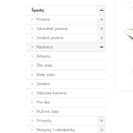
Šperky
Prstene
Zásnubné prstene
Snubné prstene
Náušnice
Brilianty
Žlté zlato
Biele zlato
Striebro
Rakúske kamene
Pre deti
Ružové zlato
Prívesky
Retiazky / náhrdelníky