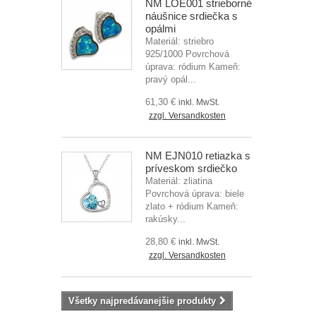
NM LOE001 strieborné
náušnice srdiečka s
opálmi
Materiál: striebro
925/1000 Povrchová
úprava: ródium Kameň:
pravý opál...
61,30 €
inkl. MwSt.
zzgl. Versandkosten
NM EJN010 retiazka s
príveskom srdiečko
Materiál: zliatina
Povrchová úprava: biele
zlato + ródium Kameň:
rakúsky...
28,80 €
inkl. MwSt.
zzgl. Versandkosten
Všetky najpredávanejšie produkty