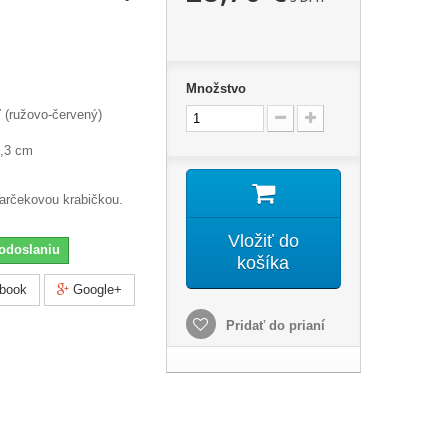
Množstvo
 (ružovo-červený)
1,3 cm
darčekovou krabičkou.
Vložiť do
odoslaniu
košíka
book
Google+
Pridať do prianí