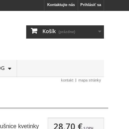
Kontaktujte nás
Prihlásiť sa
Košík
(prázdne)
OG
kontakt
mapa stránky
28,70 €
šnice kvetinky
S DPH