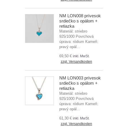
NM LON008 prívesok
srdiečko s opálom +
retiazka
Materiál: striebro
925/1000 Povrchová
úprava: ródium Kameň:
pravý opál...
69,50 €
inkl. MwSt.
zzgl. Versandkosten
NM LON003 prívesok
srdiečko s opálom +
retiazka
Materiál: striebro
925/1000 Povrchová
úprava: ródium Kameň:
pravý opál...
61,30 €
inkl. MwSt.
zzgl. Versandkosten