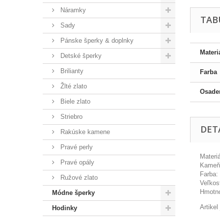
Náramky
TAB
Sady
Pánske šperky & doplnky
Materi
Detské šperky
Brilianty
Farba
Žlté zlato
Osade
Biele zlato
Striebro
DET
Rakúske kamene
Pravé perly
Materiá
Pravé opály
Kameň:
Farba: 
Ružové zlato
Veľkosť
Hmotno
Módne šperky
Artike
Hodinky