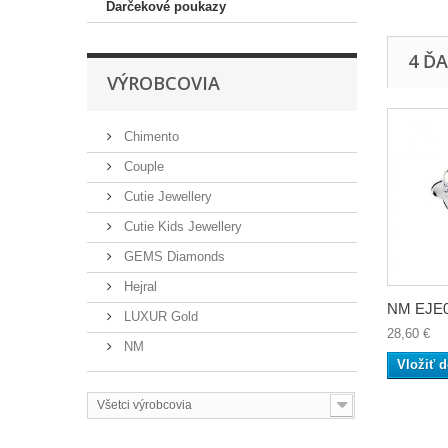
Darčekové poukazy
4 Ď
VÝROBCOVIA
Chimento
Couple
Cutie Jewellery
Cutie Kids Jewellery
GEMS Diamonds
Hejral
NM EJE0
LUXUR Gold
28,60 €
NM
Vložiť d
Všetci výrobcovia