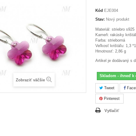
Kód
EJE004
Stav:
Nový produkt
Materiál: striebro s925
Kameň: rakúsky krištáľ
Farba: strieborná
Veľkosť krištáľu: 1,3 *
Hmotnosť: 2,86 g
Artikel je dodávaný s 
Skladom - ihneď k 
Zobraziť väčšie
Tweet
Face
Pinterest
Vytlačiť