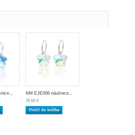
ice...
NM EJE006 náušnice...
28,60 €
Vložiť do košíka