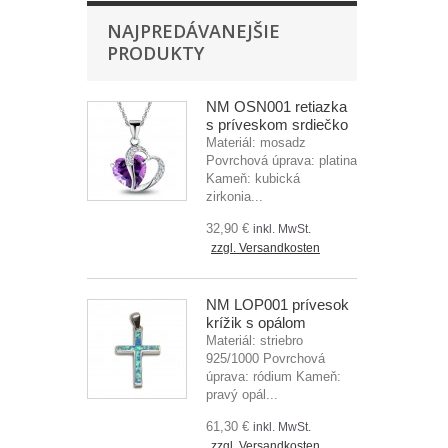
NAJPREDÁVANEJŠIE
PRODUKTY
NM OSN001 retiazka
s príveskom srdiečko
Materiál: mosadz
Povrchová úprava: platina
Kameň: kubická
zirkonia...
32,90 €
inkl. MwSt.
zzgl. Versandkosten
NM LOP001 prívesok
krížik s opálom
Materiál: striebro
925/1000 Povrchová
úprava: ródium Kameň:
pravý opál...
61,30 €
inkl. MwSt.
zzgl. Versandkosten