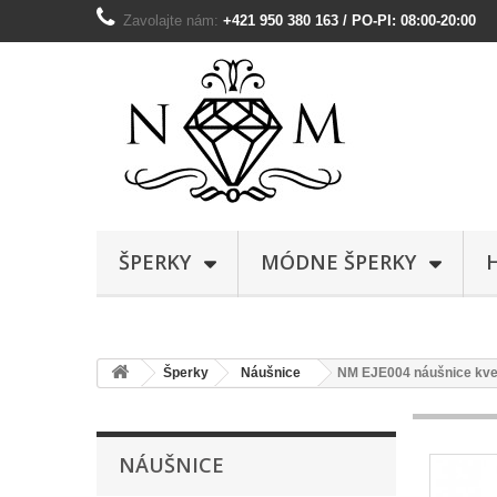
Zavolajte nám:
+421 950 380 163 / PO-PI: 08:00-20:00
ŠPERKY
MÓDNE ŠPERKY
Šperky
Náušnice
NM EJE004 náušnice kve
NÁUŠNICE