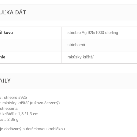
UĽKA DÁT
ál kovu
striebro Ag 925/1000 sterling
strieborná
nie
rakúsky krištáľ
AILY
l: striebro s925
 rakúsky krištáľ (ružovo-červený)
strieborná
 krištáľu: 1,3 *1,3 cm
sť: 2,86 g
l je dodávaný s darčekovou krabičkou.