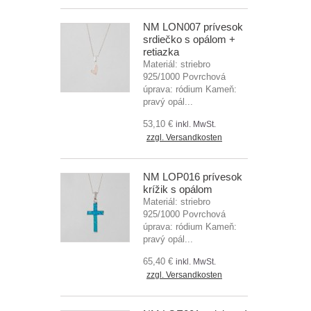
NM LON007 prívesok
srdiečko s opálom +
retiazka
Materiál: striebro
925/1000 Povrchová
úprava: ródium Kameň:
pravý opál...
53,10 €
inkl. MwSt.
zzgl. Versandkosten
NM LOP016 prívesok
krížik s opálom
Materiál: striebro
925/1000 Povrchová
úprava: ródium Kameň:
pravý opál...
65,40 €
inkl. MwSt.
zzgl. Versandkosten