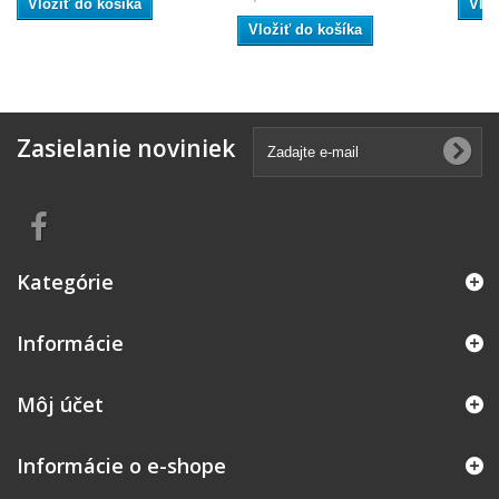
Vložiť do košíka
Vlož
Vložiť do košíka
Zasielanie noviniek
Kategórie
Informácie
Môj účet
Informácie o e-shope