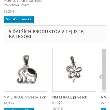
Materiál: striebro 925/1000
Povrchová úprava:...
61,30 €
Vložiť do košíka
5 ĎALŠÍCH PRODUKTOV V TEJ ISTEJ
KATEGÓRII
NM LHP001 prívesok slon
NM LHP002 prívesok
NM LH
motýľ
14,30 €
22,50 
16,30 €