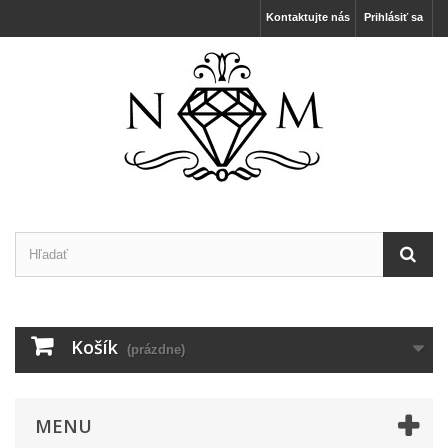
Kontaktujte nás
Prihlásiť sa
Košík
(prázdne)
MENU