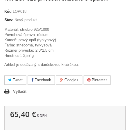
Kód
LOP018
Stav:
Nový produkt
Materiál: striebro 925/1000
Povrchová úprava: ródium
Kameň: pravý opál (tyrkysový)
Farba: strieborná, tyrkysová
Rozmer prívesku: 2,3*1,5 cm
Hmotnosť: 3,57 g
Artikel je dodávaný s darčekovou krabičkou.
Tweet
Facebook
Google+
Pinterest
Vytlačiť
65,40 €
S DPH