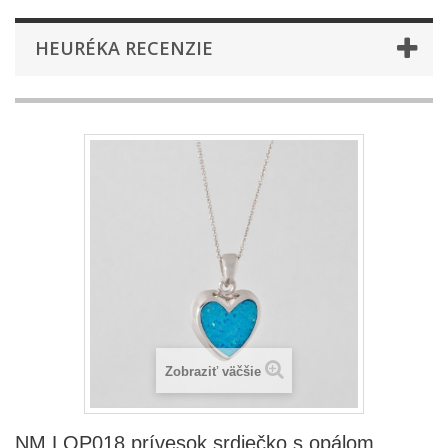
HEURÉKA RECENZIE
Zobraziť väčšie
NM LOP018 prívesok srdiečko s opálom