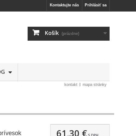
Kontaktujte nás
Prihlásiť sa
Košík
(prázdne)
OG
kontakt
mapa stránky
61,30 €
rívesok
S DPH