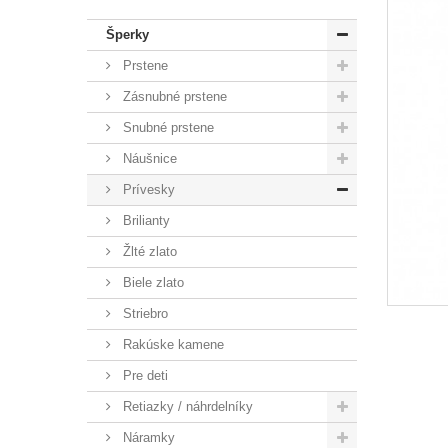
Šperky
Prstene
Zásnubné prstene
Snubné prstene
Náušnice
Prívesky
Brilianty
Žlté zlato
Biele zlato
Striebro
Rakúske kamene
Pre deti
Retiazky / náhrdelníky
Náramky