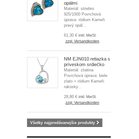
opálmi
Materiál: striebro
925/1000 Povrchová
úprava: ródium Kameň:
pravý opál...
61,30 €
inkl. MwSt.
zzgl. Versandkosten
NM EJN010 retiazka s
príveskom srdiečko
Materiál: zliatina
Povrchová úprava: biele
zlato + ródium Kameň:
rakúsky...
28,80 €
inkl. MwSt.
zzgl. Versandkosten
Všetky najpredávanejšie produkty