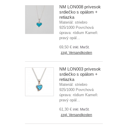
NM LON008 prívesok
srdiečko s opálom +
retiazka
Materiál: striebro
925/1000 Povrchová
úprava: ródium Kameň:
pravý opál...
69,50 €
inkl. MwSt.
zzgl. Versandkosten
NM LON003 prívesok
srdiečko s opálom +
retiazka
Materiál: striebro
925/1000 Povrchová
úprava: ródium Kameň:
pravý opál...
61,30 €
inkl. MwSt.
zzgl. Versandkosten