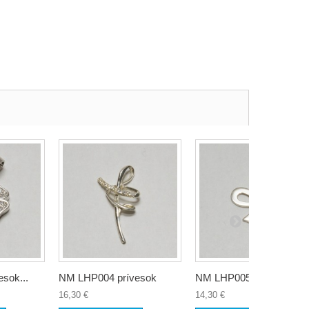
sok...
NM LHP004 prívesok
NM LHP005 prívesok...
16,30 €
14,30 €