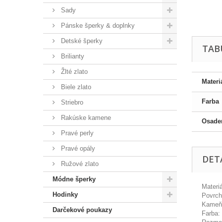
Sady
Pánske šperky & doplnky
Detské šperky
TAB
Brilianty
Žlté zlato
Materi
Biele zlato
Farba
Striebro
Rakúske kamene
Osade
Pravé perly
Pravé opály
DET
Ružové zlato
Módne šperky
Materiá
Hodinky
Povrch
Kameň:
Darčekové poukazy
Farba: 