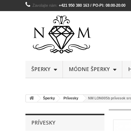
Zavolajte nám:
+421 950 380 163 / PO-PI: 08:00-20:00
ŠPERKY
MÓDNE ŠPERKY
Šperky
Prívesky
NM LON005b prívesok srd
PRÍVESKY