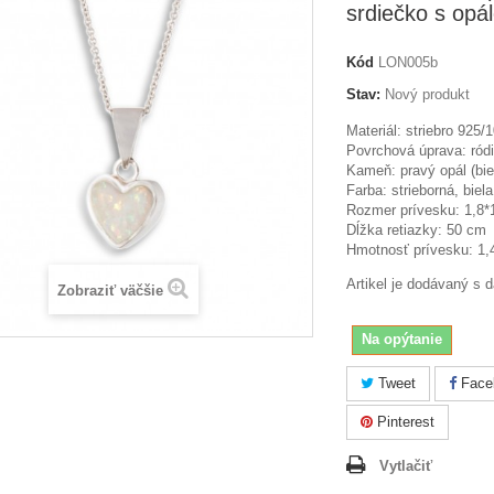
srdiečko s opá
Kód
LON005b
Stav:
Nový produkt
Materiál: striebro 925/
Povrchová úprava: ród
Kameň: pravý opál (bie
Farba: strieborná, biela
Rozmer prívesku: 1,8*
Dĺžka retiazky: 50 cm
Hmotnosť prívesku: 1,
Artikel je dodávaný s 
Zobraziť väčšie
Na opýtanie
Tweet
Face
Pinterest
Vytlačiť