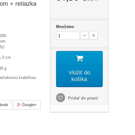
lom + retiazka
Množstvo
1000
ium
ly)
1,0 cm
48 g
Vložiť do
darčekovou krabičkou.
košíka
Pridať do prianí
book
Google+