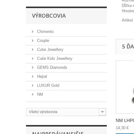
Rozmer
Dĺžka 
Hmotno
VÝROBCOVIA
Artike
Chimento
Couple
5 Ď
Cutie Jewellery
Cutie Kids Jewellery
GEMS Diamonds
Hejral
LUXUR Gold
NM
Všetci výrobcovia
NM LHP00
14,30 €