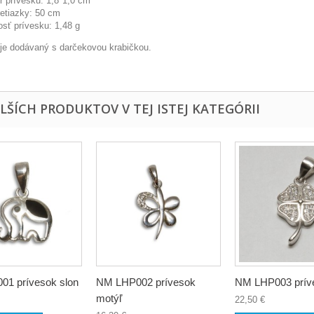
 prívesku: 1,8*1,0 cm
retiazky: 50 cm
sť prívesku: 1,48 g
l je dodávaný s darčekovou krabičkou.
ALŠÍCH PRODUKTOV V TEJ ISTEJ KATEGÓRII
1 prívesok slon
NM LHP002 prívesok
NM LHP003 príve
motýľ
22,50 €