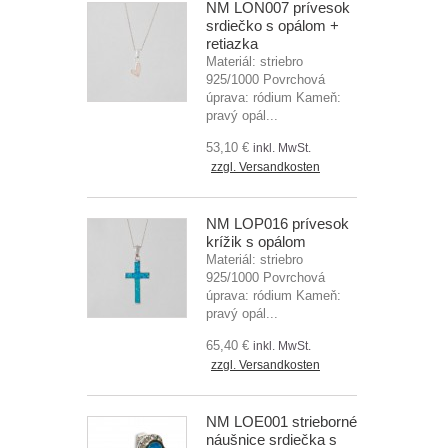
NM LON007 prívesok
srdiečko s opálom +
retiazka
Materiál: striebro
925/1000 Povrchová
úprava: ródium Kameň:
pravý opál...
53,10 €
inkl. MwSt.
zzgl. Versandkosten
NM LOP016 prívesok
krížik s opálom
Materiál: striebro
925/1000 Povrchová
úprava: ródium Kameň:
pravý opál...
65,40 €
inkl. MwSt.
zzgl. Versandkosten
NM LOE001 strieborné
náušnice srdiečka s