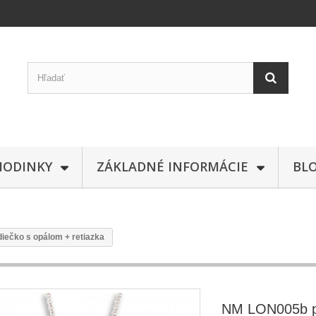
HODINKY
ZÁKLADNÉ INFORMÁCIE
BL
iečko s opálom + retiazka
NM LON005b p