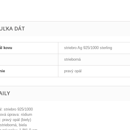
UĽKA DÁT
ál kovu
striebro Ag 925/1000 sterling
strieborná
nie
pravý opál
AILY
l: striebro 925/1000
ová úprava: ródium
 pravý opál (biely)
strieborná, biela