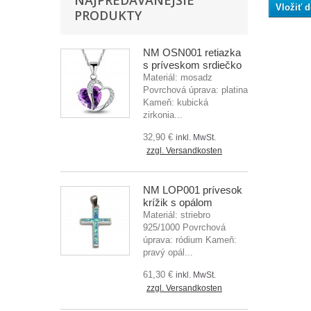
NAJPREDÁVANEJŠIE
Vložiť d
PRODUKTY
NM OSN001 retiazka
s príveskom srdiečko
Materiál: mosadz
Povrchová úprava: platina
Kameň: kubická
zirkonia...
32,90 €
inkl. MwSt.
zzgl. Versandkosten
NM LOP001 prívesok
krížik s opálom
Materiál: striebro
925/1000 Povrchová
úprava: ródium Kameň:
pravý opál...
61,30 €
inkl. MwSt.
zzgl. Versandkosten