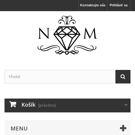
Kontaktujte nás
Prihlásiť sa
Košík
(prázdne)
MENU