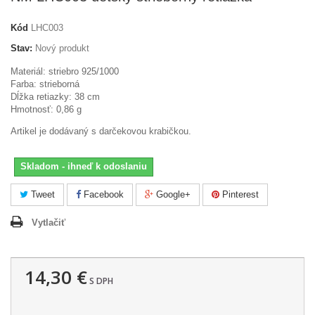
Kód
LHC003
Stav:
Nový produkt
Materiál: striebro 925/1000
Farba: strieborná
Dĺžka retiazky: 38 cm
Hmotnosť: 0,86 g
Artikel je dodávaný s darčekovou krabičkou.
Skladom - ihneď k odoslaniu
Tweet
Facebook
Google+
Pinterest
Vytlačiť
14,30 €
S DPH