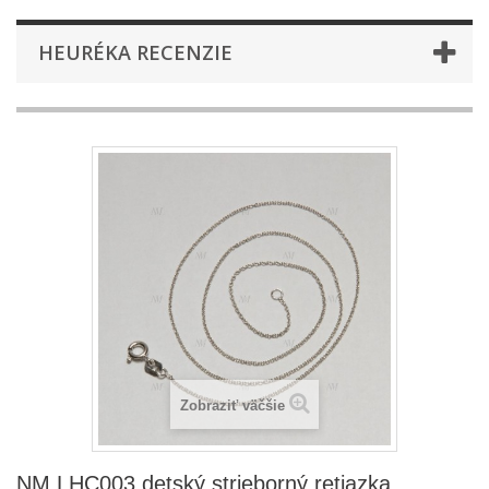
HEURÉKA RECENZIE
Zobraziť väčšie
NM LHC003 detský strieborný retiazka