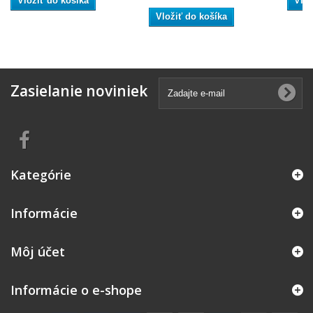
Vložiť do košíka
Vlož
Vložiť do košíka
Zasielanie noviniek
Kategórie
Informácie
Môj účet
Informácie o e-shope