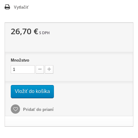
Vytlačiť
26,70 €
S DPH
Množstvo
Vložiť do košíka
Pridať do prianí