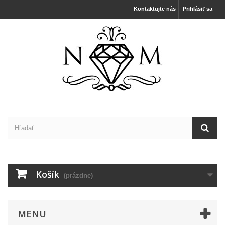
Kontaktujte nás
Prihlásiť sa
Košík
(prázdne)
MENU