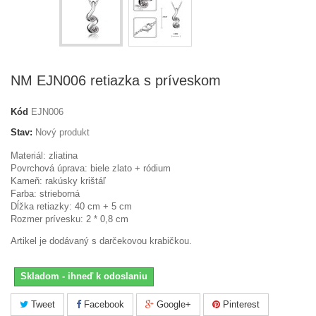
NM EJN006 retiazka s príveskom
Kód
EJN006
Stav:
Nový produkt
Materiál: zliatina
Povrchová úprava: biele zlato + ródium
Kameň: rakúsky krištáľ
Farba: strieborná
Dĺžka retiazky: 40 cm + 5 cm
Rozmer prívesku: 2 * 0,8 cm
Artikel je dodávaný s darčekovou krabičkou.
Skladom - ihneď k odoslaniu
Tweet
Facebook
Google+
Pinterest