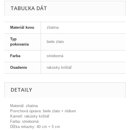
TABUĽKA DÁT
Materiál kovu
zliatina
Typ
biele zlato
pokovania
Farba
strieborná
Osadenie
rakúsky krištáľ
DETAILY
Materiál: zliatina
Povrchová úprava: biele zlato + ródium
Kameň: rakúsky krištáľ
Farba: strieborná
Dĺžka retiazky: 40 cm + 5 cm