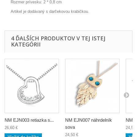
Rozmer prívesku: 2 * 0,8 cm
Artikel je dodávaný s darčekovou krabičkou.
4 ĎALŠÍCH PRODUKTOV V TEJ ISTEJ
KATEGÓRII
NM EJN003 retiazka s...
NM EJN007 náhrdelník
NM E
sova
26,60 €
24,50 
24,50 €