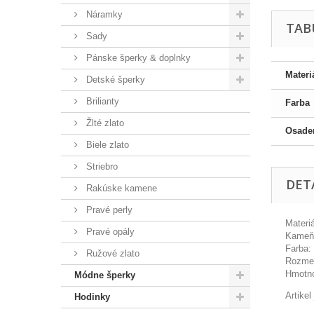
Náramky
TAB
Sady
Pánske šperky & doplnky
Materi
Detské šperky
Brilianty
Farba
Žlté zlato
Osade
Biele zlato
Striebro
DET
Rakúske kamene
Pravé perly
Materiá
Pravé opály
Kameň:
Farba: 
Ružové zlato
Rozmer
Hmotno
Módne šperky
Artike
Hodinky