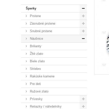
Šperky
Prstene
Zásnubné prstene
Snubné prstene
Náušnice
Brilianty
Žlté zlato
Biele zlato
Striebro
Rakúske kamene
Pre deti
Ružové zlato
Prívesky
Retiazky / náhrdelníky