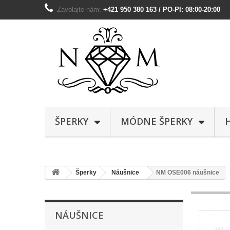
Zavolajte nám:
+421 950 380 163 / PO-PI: 08:00-20:00
ŠPERKY
MÓDNE ŠPERKY
Šperky
Náušnice
NM OSE006 náušnice
NÁUŠNICE