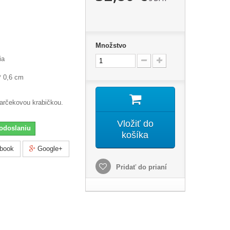
Množstvo
ia
* 0,6 cm
darčekovou krabičkou.
Vložiť do
odoslaniu
košíka
book
Google+
Pridať do prianí