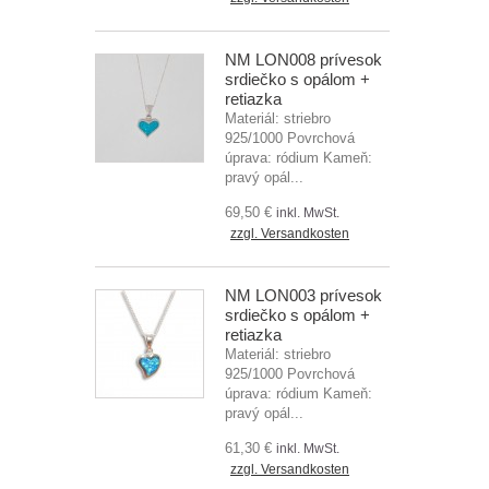
NM LON008 prívesok
srdiečko s opálom +
retiazka
Materiál: striebro
925/1000 Povrchová
úprava: ródium Kameň:
pravý opál...
69,50 €
inkl. MwSt.
zzgl. Versandkosten
NM LON003 prívesok
srdiečko s opálom +
retiazka
Materiál: striebro
925/1000 Povrchová
úprava: ródium Kameň:
pravý opál...
61,30 €
inkl. MwSt.
zzgl. Versandkosten