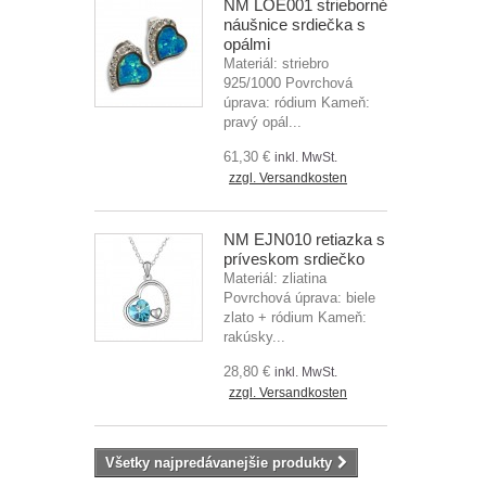
NM LOE001 strieborné
náušnice srdiečka s
opálmi
Materiál: striebro
925/1000 Povrchová
úprava: ródium Kameň:
pravý opál...
61,30 €
inkl. MwSt.
zzgl. Versandkosten
NM EJN010 retiazka s
príveskom srdiečko
Materiál: zliatina
Povrchová úprava: biele
zlato + ródium Kameň:
rakúsky...
28,80 €
inkl. MwSt.
zzgl. Versandkosten
Všetky najpredávanejšie produkty