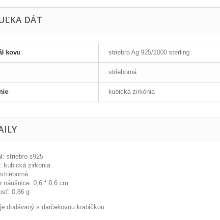
UĽKA DÁT
ál kovu
striebro Ag 925/1000 sterling
strieborná
nie
kubická zirkónia
AILY
l: striebro s925
 kubická zirkonia
strieborná
 náušnice: 0,6 * 0,6 cm
sť: 0,86 g
l je dodávaný s darčekovou krabičkou.