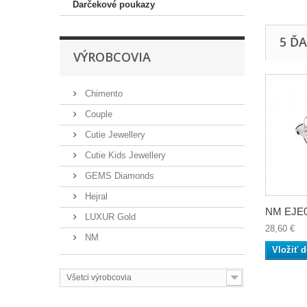
Darčekové poukazy
5 Ď
VÝROBCOVIA
Chimento
Couple
Cutie Jewellery
Cutie Kids Jewellery
GEMS Diamonds
Hejral
NM EJE0
LUXUR Gold
28,60 €
NM
Vložiť d
Všetci výrobcovia