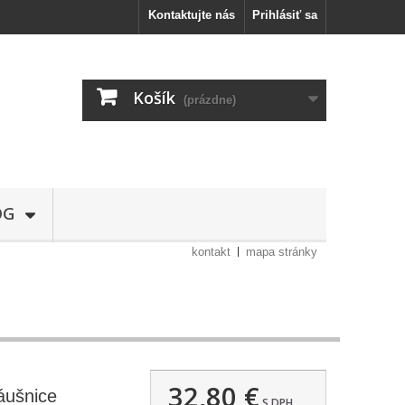
Kontaktujte nás
Prihlásiť sa
Košík
(prázdne)
OG
kontakt
mapa stránky
32,80 €
ušnice
S DPH