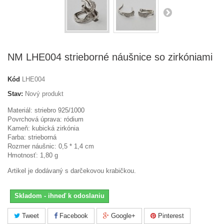
NM LHE004 strieborné náušnice so zirkóniami
Kód
LHE004
Stav:
Nový produkt
Materiál: striebro 925/1000
Povrchová úprava: ródium
Kameň:
kubická zirkónia
Farba: strieborná
Rozmer náušnic: 0,5 * 1,4 cm
Hmotnosť: 1,80 g
Artikel je dodávaný s darčekovou krabičkou.
Skladom - ihneď k odoslaniu
Tweet
Facebook
Google+
Pinterest