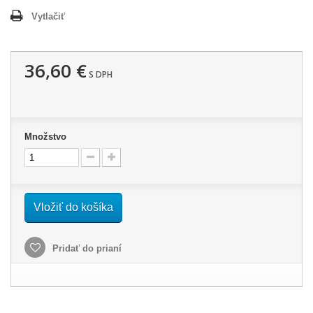
Vytlačiť
36,60 €
S DPH
Množstvo
Vložiť do košíka
Pridať do prianí