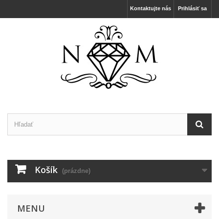
Kontaktujte nás
Prihlásiť sa
Košík
(prázdne)
MENU